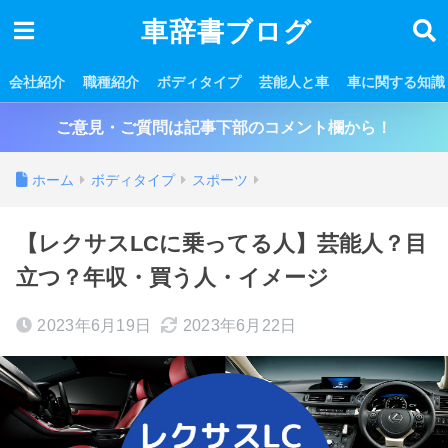
車辞書ブログ
会社紹介
職種紹介
ボディタイプ
芸能人と車
車に関する知識
ご意見・ご質問は記事下部のコメント欄から！
ホーム
ボディタイプ
スポーツ
【レクサスLCに乗ってる人】芸能人？目
立つ？年収・買う人・イメージ
2023年6月19日
2023年6月22日