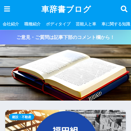
車辞書ブログ
会社紹介
職種紹介
ボディタイプ
芸能人と車
車に関する知識
ご意見・ご質問は記事下部のコメント欄から！
建設・不動産