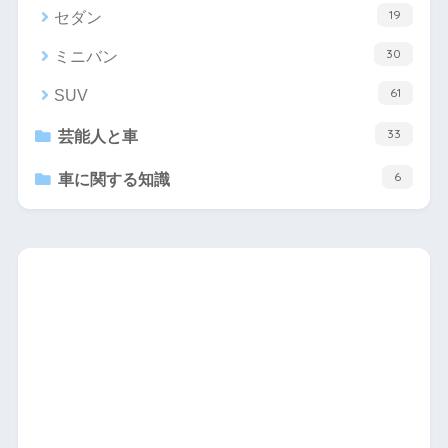
19
セダン
30
ミニバン
61
SUV
33
芸能人と車
6
車に関する知識