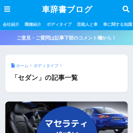
車辞書ブログ
会社紹介
職種紹介
ボディタイプ
芸能人と車
車に関する知識
ご意見・ご質問は記事下部のコメント欄から！
ホーム
ボディタイプ
「セダン」の記事一覧