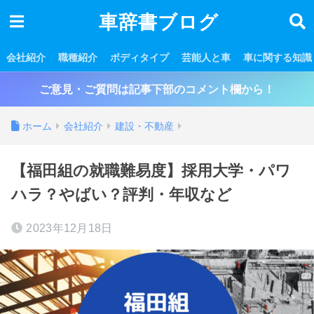
車辞書ブログ
会社紹介
職種紹介
ボディタイプ
芸能人と車
車に関する知識
ご意見・ご質問は記事下部のコメント欄から！
ホーム
会社紹介
建設・不動産
【福田組の就職難易度】採用大学・パワ
ハラ？やばい？評判・年収など
2023年12月18日