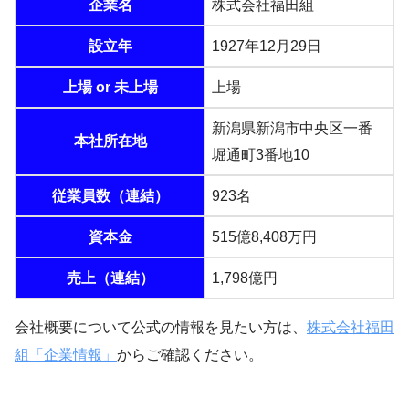
企業名
株式会社福田組
設立年
1927年12月29日
上場 or 未上場
上場
新潟県新潟市中央区一番
本社所在地
堀通町3番地10
従業員数（連結）
923名
資本金
515億8,408万円
売上（連結）
1,798億円
会社概要について公式の情報を見たい方は、
株式会社福田
組「企業情報」
からご確認ください。