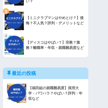
い？
3
【ミニクラブマンはやめとけ？】後
悔？不人気？評判・デメリットなど
4
【ディスコはやばい？】宗教？激
務？離職率・年収・就職難易度など
最近の投稿
【福田組の就職難易度】採用大
学・パワハラ？やばい？評判・年
収など