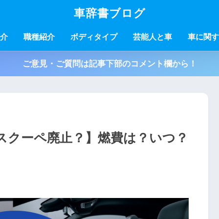
車辞書ブログ
介
職種紹介
ボディタイプ
芸能人と車
車に関す
ご意見・ご質問は記事下部のコメント欄から！
スクーペ廃止？】燃費は？いつ？