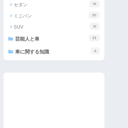
19
セダン
30
ミニバン
61
SUV
33
芸能人と車
6
車に関する知識