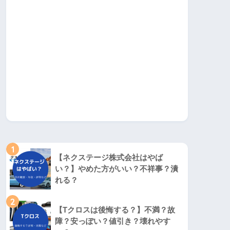
1
【ネクステージ株式会社はやば
い？】やめた方がいい？不祥事？潰
れる？
2
【Tクロスは後悔する？】不満？故
障？安っぽい？値引き？壊れやす