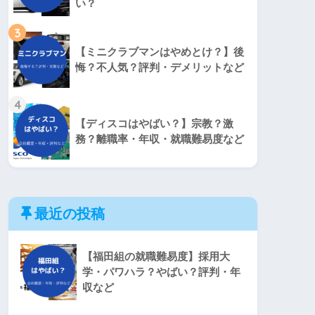
い？
3
【ミニクラブマンはやめとけ？】後
悔？不人気？評判・デメリットなど
4
【ディスコはやばい？】宗教？激
務？離職率・年収・就職難易度など
最近の投稿
【福田組の就職難易度】採用大
学・パワハラ？やばい？評判・年
収など