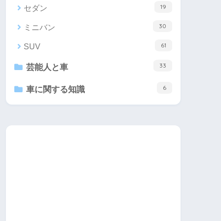
19
セダン
30
ミニバン
61
SUV
33
芸能人と車
6
車に関する知識