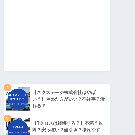
1
【ネクステージ株式会社はやば
い？】やめた方がいい？不祥事？潰
れる？
2
【Tクロスは後悔する？】不満？故
障？安っぽい？値引き？壊れやす