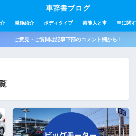
車辞書ブログ
介
職種紹介
ボディタイプ
芸能人と車
車に関す
ご意見・ご質問は記事下部のコメント欄から！
覧