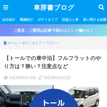
車辞書ブログ
会社紹介
職種紹介
ボディタイプ
芸能人と車
車に関する知識
ご意見・ご質問は記事下部のコメント欄から！
ホーム
ボディタイプ
ワゴン
【トールでの車中泊】フルフラットのや
り方は？狭い？注意点など
2023年6月19日
2023年6月22日