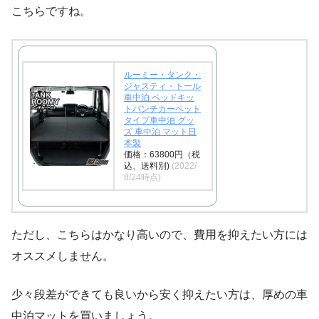
こちらですね。
ルーミー・タンク・
ジャスティ・トール
車中泊 ベッドキッ
トパンチカーペット
タイプ車中泊 グッ
ズ 車中泊 マット日
本製
価格：63800円（税
込、送料別)
(2022/
8/24時点)
ただし、こちらはかなり高いので、費用を抑えたい方には
オススメしません。
少々段差ができても良いから安く抑えたい方は、厚めの車
中泊マットを買いましょう。