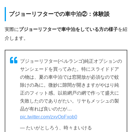
プジョーリフターでの車中泊②：体験談
実際に
プジョーリフターで車中泊をしている方の様子
を紹
介します。
プジョーリフター(ベルランゴ)純正オプションの
サンシェードを買ってみた。特にスライドドア
の物は、夏の車中泊では窓開放が必須なので蚊
除けの為に。微妙に隙間が開きますがやはり純
正のフィット感。以前網戸の網で作って盛大に
失敗したのでありがたい。リヤもメッシュの製
品が有れば良いのだが…
pic.twitter.com/zxvOpFxob0
— たいがとしろう、時々まいける