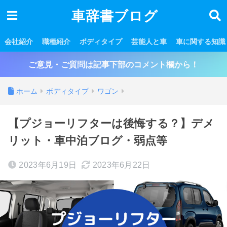
車辞書ブログ
会社紹介
職種紹介
ボディタイプ
芸能人と車
車に関する知識
ご意見・ご質問は記事下部のコメント欄から！
ホーム
ボディタイプ
ワゴン
【プジョーリフターは後悔する？】デメ
リット・車中泊ブログ・弱点等
2023年6月19日
2023年6月22日