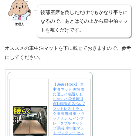
後部座席を倒しただけでもかなり平らに
なるので、あとはその上から車中泊マッ
管理人
トを敷くだけです。
オススメの車中泊マットを下に載せておきますので、参考
にしてください。
【Bears Rock】 車
中泊 マット 8cm 腰
に優しい 寝返りも
しやすい 段差解消
自動膨張式 2バルブ
マットレス トラッ
ク用 敷布団 車 トラ
ック ふとん インフ
レータブル キャン
プ 防災 車中泊マッ
ト ヴォクシー セレ