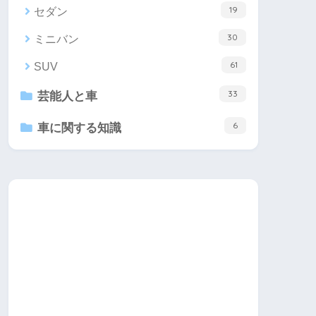
19
セダン
30
ミニバン
61
SUV
33
芸能人と車
6
車に関する知識