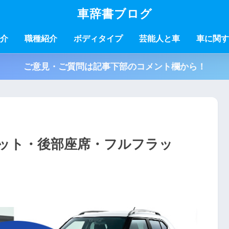
車辞書ブログ
介
職種紹介
ボディタイプ
芸能人と車
車に関す
ご意見・ご質問は記事下部のコメント欄から！
ット・後部座席・フルフラッ