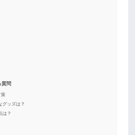
ト
る質問
対策
なグッズは？
点は？