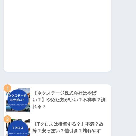
1
【ネクステージ株式会社はやば
い？】やめた方がいい？不祥事？潰
れる？
2
【Tクロスは後悔する？】不満？故
障？安っぽい？値引き？壊れやす