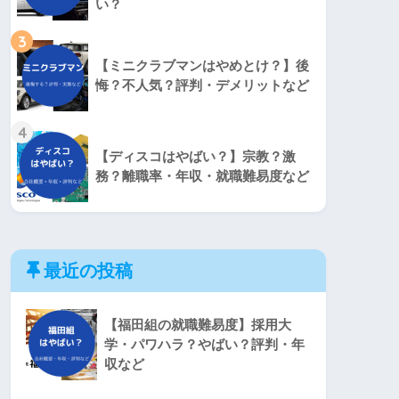
い？
3
【ミニクラブマンはやめとけ？】後
悔？不人気？評判・デメリットなど
4
【ディスコはやばい？】宗教？激
務？離職率・年収・就職難易度など
最近の投稿
【福田組の就職難易度】採用大
学・パワハラ？やばい？評判・年
収など