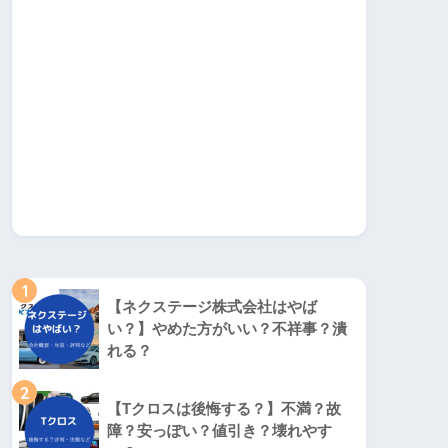
1
【ネクステージ株式会社はやば
い？】やめた方がいい？不祥事？潰
れる？
2
【Tクロスは後悔する？】不満？故
障？安っぽい？値引き？壊れやす