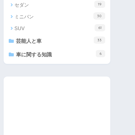
19
セダン
30
ミニバン
61
SUV
33
芸能人と車
6
車に関する知識