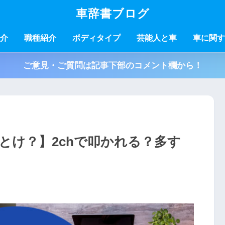
車辞書ブログ
介
職種紹介
ボディタイプ
芸能人と車
車に関す
ご意見・ご質問は記事下部のコメント欄から！
とけ？】2chで叩かれる？多す