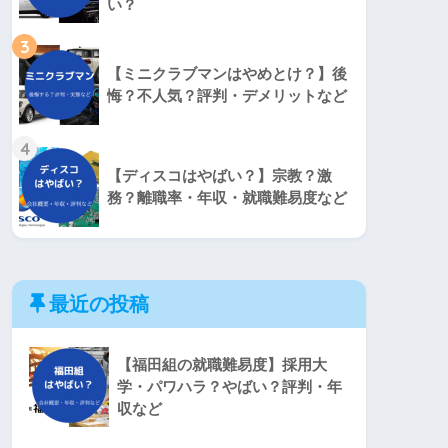
い？
3
【ミニクラブマンはやめとけ？】後
悔？不人気？評判・デメリットなど
4
【ディスコはやばい？】宗教？激
務？離職率・年収・就職難易度など
最近の投稿
【福田組の就職難易度】採用大
学・パワハラ？やばい？評判・年
収など