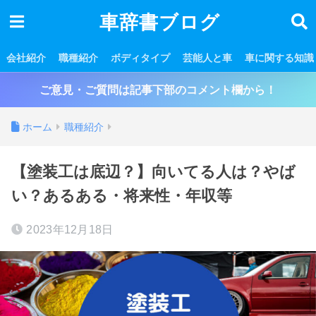
車辞書ブログ
会社紹介
職種紹介
ボディタイプ
芸能人と車
車に関する知識
ご意見・ご質問は記事下部のコメント欄から！
ホーム
職種紹介
【塗装工は底辺？】向いてる人は？やば
い？あるある・将来性・年収等
2023年12月18日