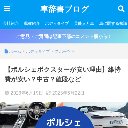
車辞書ブログ
会社紹介
職種紹介
ボディタイプ
芸能人と車
車に関する知識
ご意見・ご質問は記事下部のコメント欄から！
ホーム
ボディタイプ
スポーツ
【ポルシェボクスターが安い理由】維持
費が安い？中古？値段など
2023年6月19日
2023年6月22日