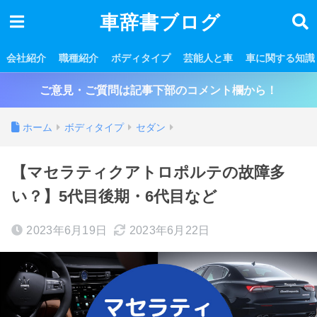
車辞書ブログ
会社紹介
職種紹介
ボディタイプ
芸能人と車
車に関する知識
ご意見・ご質問は記事下部のコメント欄から！
ホーム
ボディタイプ
セダン
【マセラティクアトロポルテの故障多
い？】5代目後期・6代目など
2023年6月19日
2023年6月22日