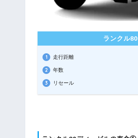
ランクル8
走行距離
年数
リセール