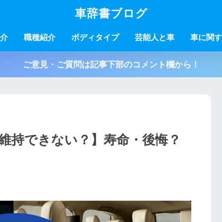
車辞書ブログ
介
職種紹介
ボディタイプ
芸能人と車
車に関す
ご意見・ご質問は記事下部のコメント欄から！
を維持できない？】寿命・後悔？