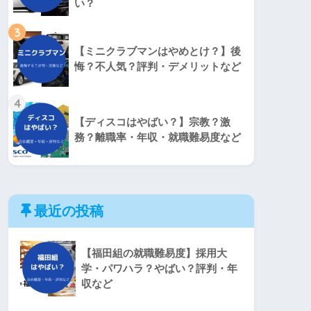
い？
3
【ミニクラブマンはやめとけ？】後
悔？不人気？評判・デメリットなど
4
【ディスコはやばい？】宗教？激
務？離職率・年収・就職難易度など
最近の投稿
【福田組の就職難易度】採用大
学・パワハラ？やばい？評判・年
収など