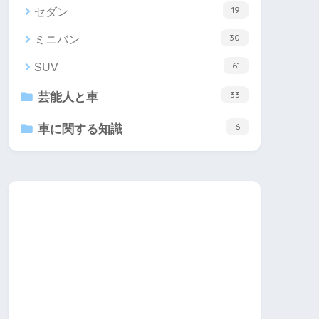
19
セダン
30
ミニバン
61
SUV
33
芸能人と車
6
車に関する知識