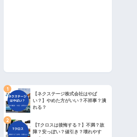
1
【ネクステージ株式会社はやば
い？】やめた方がいい？不祥事？潰
れる？
2
【Tクロスは後悔する？】不満？故
障？安っぽい？値引き？壊れやす