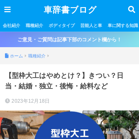
車辞書ブログ
会社紹介
職種紹介
ボディタイプ
芸能人と車
車に関する知識
ご意見・ご質問は記事下部のコメント欄から！
ホーム
職種紹介
【型枠大工はやめとけ？】きつい？日
当・結婚・独立・後悔・給料など
2023年12月18日