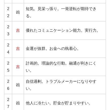
2
短気。見栄っ張り。一発逆転が期待でき
凶
2
る。
2
吉
優れたコミュニケーション能力。実行力。
3
2
吉
金運が抜群。お金への執着心。
4
2
計画的。理論的な行動。融通が利きにく
吉
5
い。
2
自信過剰。トラブルメーカーになりやす
凶
6
い。
2
凶
他人に冷たい。貯金が貯まりやすい。
7