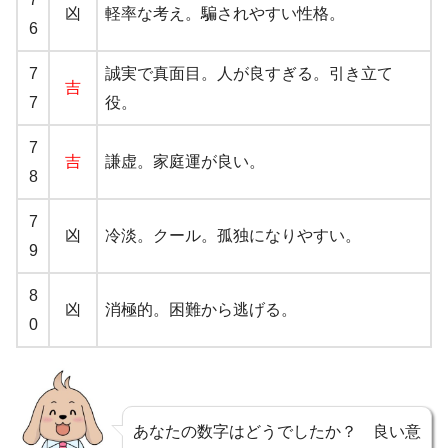
凶
軽率な考え。騙されやすい性格。
6
7
誠実で真面目。人が良すぎる。引き立て
吉
7
役。
7
吉
謙虚。家庭運が良い。
8
7
凶
冷淡。クール。孤独になりやすい。
9
8
凶
消極的。困難から逃げる。
0
あなたの数字はどうでしたか？ 良い意