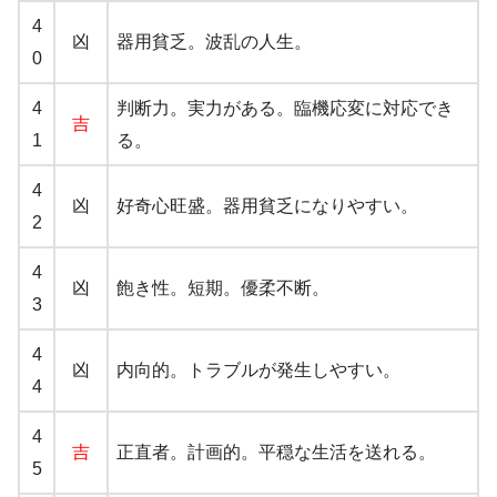
4
凶
器用貧乏。波乱の人生。
0
4
判断力。実力がある。臨機応変に対応でき
吉
1
る。
4
凶
好奇心旺盛。器用貧乏になりやすい。
2
4
凶
飽き性。短期。優柔不断。
3
4
凶
内向的。トラブルが発生しやすい。
4
4
吉
正直者。計画的。平穏な生活を送れる。
5