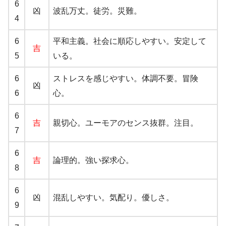
6
凶
波乱万丈。徒労。災難。
4
6
平和主義。社会に順応しやすい。安定して
吉
5
いる。
6
ストレスを感じやすい。体調不要。冒険
凶
6
心。
6
吉
親切心。ユーモアのセンス抜群。注目。
7
6
吉
論理的。強い探求心。
8
6
凶
混乱しやすい。気配り。優しさ。
9