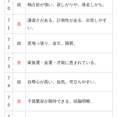
7
凶
独占欲が強い。寂しがりや。迷走しがち。
0
7
謙虚さがある。計画性がある。出世しやす
吉
1
い。
7
凶
意地っ張り。金欠。困窮。
2
7
吉
家族運・金運・才能に恵まれている。
3
7
凶
自尊心が高い。短気。苛立ちやすい。
4
7
吉
子孫繁栄が期待できる。頭脳明晰。
5
7