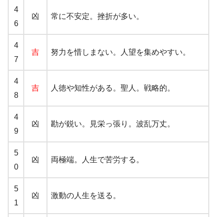
4
凶
常に不安定。挫折が多い。
6
4
吉
努力を惜しまない。人望を集めやすい。
7
4
吉
人徳や知性がある。聖人。戦略的。
8
4
凶
勘が鋭い。見栄っ張り。波乱万丈。
9
5
凶
両極端。人生で苦労する。
0
5
凶
激動の人生を送る。
1