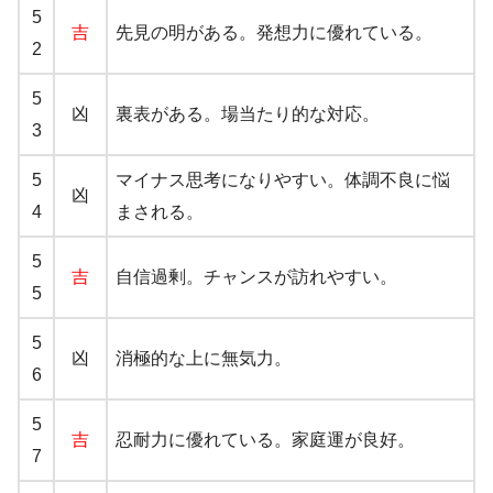
5
吉
先見の明がある。発想力に優れている。
2
5
凶
裏表がある。場当たり的な対応。
3
5
マイナス思考になりやすい。体調不良に悩
凶
4
まされる。
5
吉
自信過剰。チャンスが訪れやすい。
5
5
凶
消極的な上に無気力。
6
5
吉
忍耐力に優れている。家庭運が良好。
7