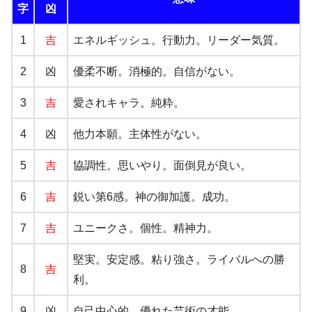
字
凶
1
吉
エネルギッシュ。行動力。リーダー気質。
2
凶
優柔不断。消極的。自信がない。
3
吉
愛されキャラ。純粋。
4
凶
他力本願。主体性がない。
5
吉
協調性。思いやり。面倒見が良い。
6
吉
鋭い第6感。神の御加護。成功。
7
吉
ユニークさ。個性。精神力。
堅実。安定感。粘り強さ。ライバルへの勝
8
吉
利。
9
凶
自己中心的。優れた芸術の才能。