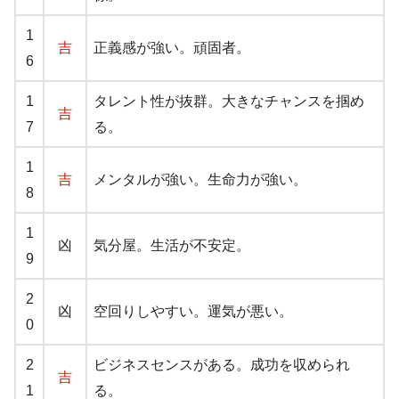
1
吉
正義感が強い。頑固者。
6
1
タレント性が抜群。大きなチャンスを掴め
吉
7
る。
1
吉
メンタルが強い。生命力が強い。
8
1
凶
気分屋。生活が不安定。
9
2
凶
空回りしやすい。運気が悪い。
0
2
ビジネスセンスがある。成功を収められ
吉
1
る。