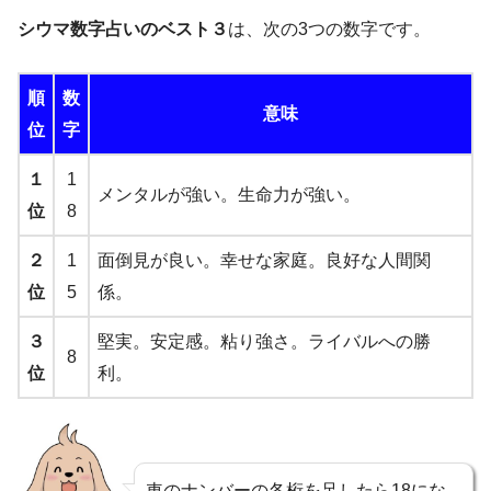
シウマ数字占いのベスト３
は、次の3つの数字です。
順
数
意味
位
字
１
1
メンタルが強い。生命力が強い。
位
8
２
1
面倒見が良い。幸せな家庭。良好な人間関
位
5
係。
３
堅実。安定感。粘り強さ。ライバルへの勝
8
位
利。
車のナンバーの各桁を足したら18にな