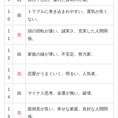
1
トラブルに巻き込まれやすい。運気が良く
凶
0
ない。
1
頭の回転が速い。誠実さ。充実した人間関
吉
1
係。
1
凶
家族の縁が薄い。不安定。努力家。
2
1
吉
恋愛がうまくいく。明るい。人気者。
3
1
凶
マイナス思考。金運が無い。破壊。
4
1
面倒見が良い。幸せな家庭。良好な人間関
吉
5
係。