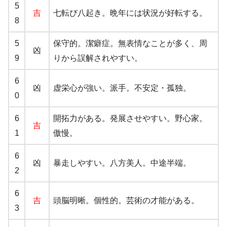
5
吉
七転び八起き。晩年には状況が好転する。
8
5
保守的。潔癖症。無表情なことが多く、周
凶
9
りから誤解されやすい。
6
凶
虚栄心が強い。派手。不安定・孤独。
0
6
開拓力がある。発展させやすい。野心家。
吉
1
傲慢。
6
凶
暴走しやすい。八方美人。中途半端。
2
6
吉
頭脳明晰。個性的。芸術の才能がある。
3