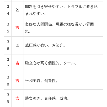
3
問題を引き寄せやすい。トラブルに巻き込
凶
4
まれやすい。
3
良好な人間関係。母親の様な温かい雰囲
吉
5
気。
3
凶
威圧感が強い。お節介。
6
3
吉
独立心が高く個性的。クール。
7
3
吉
平和主義。創造性。
8
3
吉
勝負強さ。責任感。成功。
9