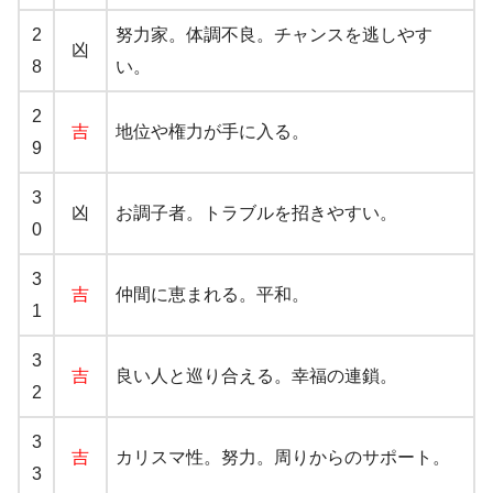
2
努力家。体調不良。チャンスを逃しやす
凶
8
い。
2
吉
地位や権力が手に入る。
9
3
凶
お調子者。トラブルを招きやすい。
0
3
吉
仲間に恵まれる。平和。
1
3
吉
良い人と巡り合える。幸福の連鎖。
2
3
吉
カリスマ性。努力。周りからのサポート。
3