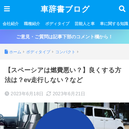
車辞書ブログ
会社紹介
職種紹介
ボディタイプ
芸能人と車
車に関する知識
ご意見・ご質問は記事下部のコメント欄から！
ホーム
ボディタイプ
コンパクト
【スペーシアは燃費悪い？】良くする方
法は？ev走行しない？など
2023年6月18日
2023年6月21日