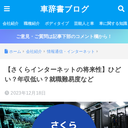
車辞書ブログ
会社紹介
職種紹介
ボディタイプ
芸能人と車
車に関する知識
ご意見・ご質問は記事下部のコメント欄から！
ホーム
会社紹介
情報通信・インターネット
【さくらインターネットの将来性】ひど
い？年収低い？就職難易度など
2023年12月18日