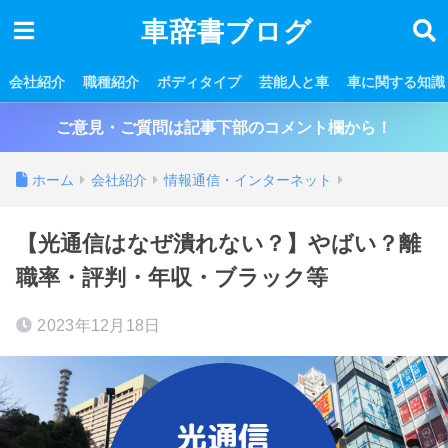
車辞書ブログ
会社紹介
職種紹介
ボディタイプ
芸能人と車
車に関する知識
ご意見・ご質問は記事下部のコメント欄から！
ホーム
会社紹介
情報通信・インターネット
【光通信はなぜ潰れない？】やばい？離
職率・評判・年収・ブラック等
2023年12月18日