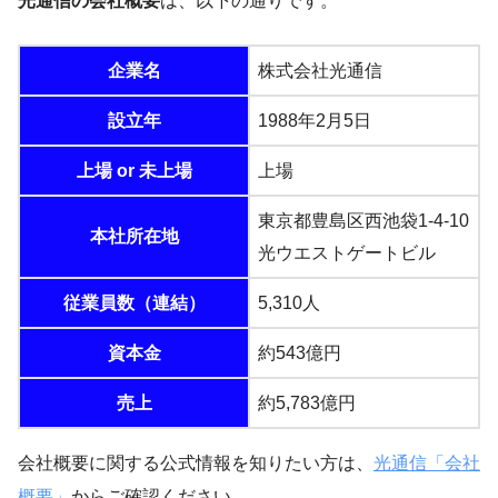
光通信の会社概要
は、以下の通りです。
企業名
株式会社光通信
設立年
1988年2月5日
上場 or 未上場
上場
東京都豊島区西池袋1-4-10
本社所在地
光ウエストゲートビル
従業員数（連結）
5,310人
資本金
約543億円
売上
約5,783億円
会社概要に関する公式情報を知りたい方は、
光通信「会社
概要」
からご確認ください。