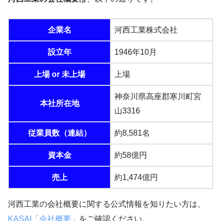
企業名
河西工業株式会社
設立年
1946年10月
上場 or 未上場
上場
神奈川県高座郡寒川町宮
本社所在地
山3316
従業員数（連結）
約8,581名
資本金
約58億円
売上
約1,474億円
河西工業の会社概要に関する公式情報を知りたい方は、
KASAI「会社概要」
をご確認ください。