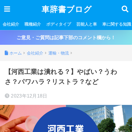
車辞書ブログ
会社紹介
職種紹介
ボディタイプ
芸能人と車
車に関する知識
ご意見・ご質問は記事下部のコメント欄から！
ホーム
会社紹介
運輸・物流
【河西工業は潰れる？】やばい？うわ
さ？パワハラ？リストラ？など
2023年12月18日