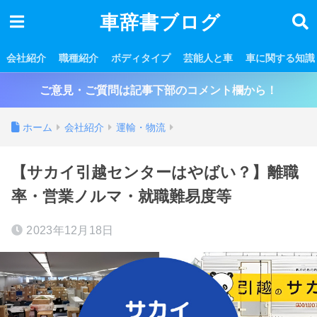
車辞書ブログ
会社紹介
職種紹介
ボディタイプ
芸能人と車
車に関する知識
ご意見・ご質問は記事下部のコメント欄から！
ホーム
会社紹介
運輸・物流
【サカイ引越センターはやばい？】離職
率・営業ノルマ・就職難易度等
2023年12月18日