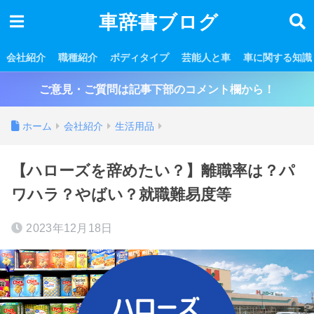
車辞書ブログ
会社紹介
職種紹介
ボディタイプ
芸能人と車
車に関する知識
ご意見・ご質問は記事下部のコメント欄から！
ホーム
会社紹介
生活用品
【ハローズを辞めたい？】離職率は？パ
ワハラ？やばい？就職難易度等
2023年12月18日