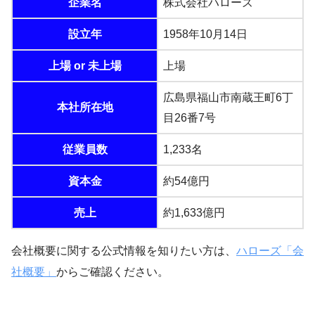
企業名
株式会社ハローズ
設立年
1958年10月14日
上場 or 未上場
上場
広島県福山市南蔵王町6丁
本社所在地
目26番7号
従業員数
1,233名
資本金
約54億円
売上
約1,633億円
会社概要に関する公式情報を知りたい方は、
ハローズ「会
社概要」
からご確認ください。