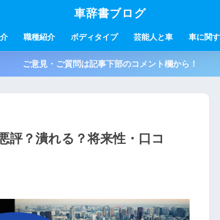
車辞書ブログ
介
職種紹介
ボディタイプ
芸能人と車
車に関す
ご意見・ご質問は記事下部のコメント欄から！
悪評？潰れる？将来性・口コ