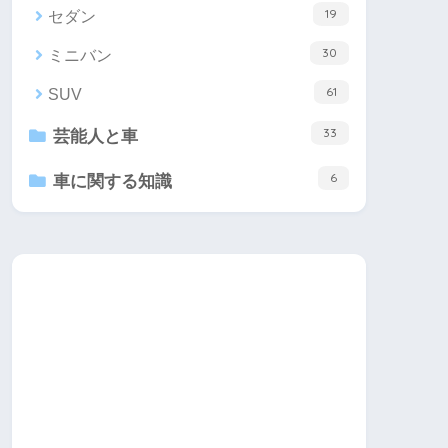
19
セダン
30
ミニバン
61
SUV
33
芸能人と車
6
車に関する知識