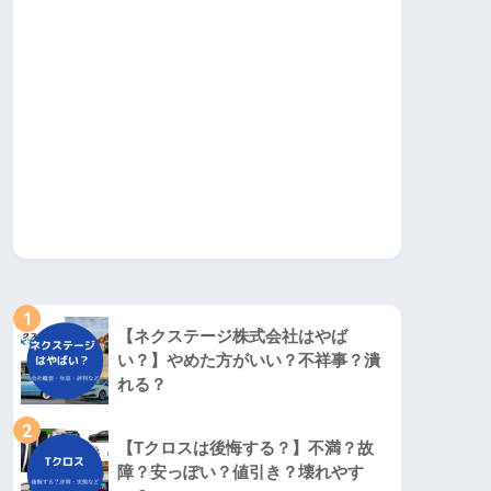
1
【ネクステージ株式会社はやば
い？】やめた方がいい？不祥事？潰
れる？
2
【Tクロスは後悔する？】不満？故
障？安っぽい？値引き？壊れやす