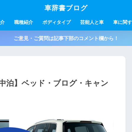
車辞書ブログ
介
職種紹介
ボディタイプ
芸能人と車
車に関す
ご意見・ご質問は記事下部のコメント欄から！
中泊】ベッド・ブログ・キャン