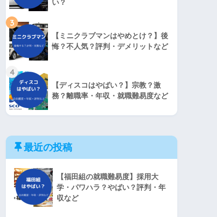
い？
3
【ミニクラブマンはやめとけ？】後
悔？不人気？評判・デメリットなど
4
【ディスコはやばい？】宗教？激
務？離職率・年収・就職難易度など
最近の投稿
【福田組の就職難易度】採用大
学・パワハラ？やばい？評判・年
収など