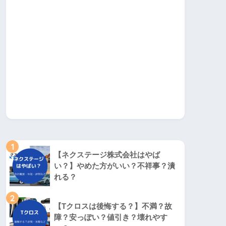
1
【ネクステージ株式会社はやば
い？】やめた方がいい？不祥事？潰
れる？
2
【Tクロスは後悔する？】不満？故
障？安っぽい？値引き？壊れやす