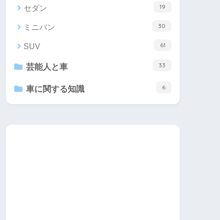
19
セダン
30
ミニバン
61
SUV
33
芸能人と車
6
車に関する知識