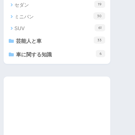
19
セダン
30
ミニバン
61
SUV
33
芸能人と車
6
車に関する知識