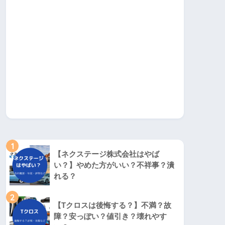
1
【ネクステージ株式会社はやば
い？】やめた方がいい？不祥事？潰
れる？
2
【Tクロスは後悔する？】不満？故
障？安っぽい？値引き？壊れやす