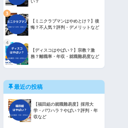
い？
3
【ミニクラブマンはやめとけ？】後
悔？不人気？評判・デメリットなど
4
【ディスコはやばい？】宗教？激
務？離職率・年収・就職難易度など
最近の投稿
【福田組の就職難易度】採用大
学・パワハラ？やばい？評判・年
収など