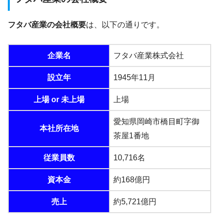
フタバ産業の会社概要
は、以下の通りです。
企業名
フタバ産業株式会社
設立年
1945年11月
上場 or 未上場
上場
愛知県岡崎市橋目町字御
本社所在地
茶屋1番地
従業員数
10,716名
資本金
約168億円
売上
約5,721億円