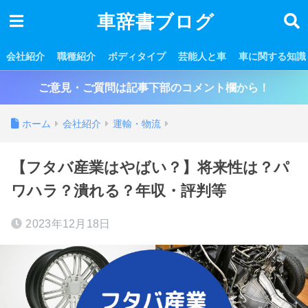
車辞書ブログ
会社紹介
職種紹介
ボディタイプ
芸能人と車
車に関する知識
ご意見・ご質問は記事下部のコメント欄から！
ホーム
会社紹介
運輸・物流
【フタバ産業はやばい？】将来性は？パ
ワハラ？潰れる？年収・評判等
2023年12月18日