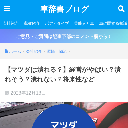
車辞書ブログ
会社紹介
職種紹介
ボディタイプ
芸能人と車
車に関する知識
ご意見・ご質問は記事下部のコメント欄から！
ホーム
会社紹介
運輸・物流
【マツダは潰れる？】経営がやばい？潰
れそう？潰れない？将来性など
2023年12月18日