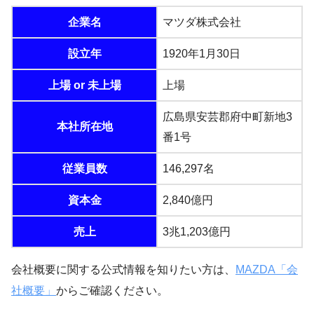
企業名
マツダ株式会社
設立年
1920年1月30日
上場 or 未上場
上場
広島県安芸郡府中町新地3
本社所在地
番1号
従業員数
146,297名
資本金
2,840億円
売上
3兆1,203億円
会社概要に関する公式情報を知りたい方は、
MAZDA「会
社概要」
からご確認ください。