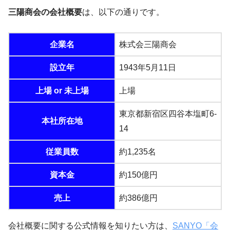
三陽商会の会社概要
は、以下の通りです。
企業名
株式会三陽商会
設立年
1943年5月11日
上場 or 未上場
上場
東京都新宿区四谷本塩町6-
本社所在地
14
従業員数
約1,235名
資本金
約150億円
売上
約386億円
会社概要に関する公式情報を知りたい方は、
SANYO「会