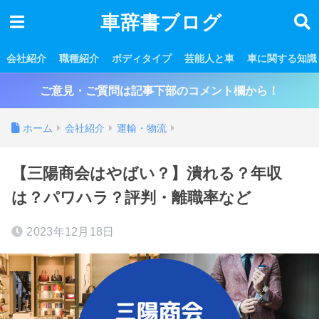
車辞書ブログ
会社紹介
職種紹介
ボディタイプ
芸能人と車
車に関する知識
ご意見・ご質問は記事下部のコメント欄から！
ホーム
会社紹介
運輸・物流
【三陽商会はやばい？】潰れる？年収
は？パワハラ？評判・離職率など
2023年12月18日