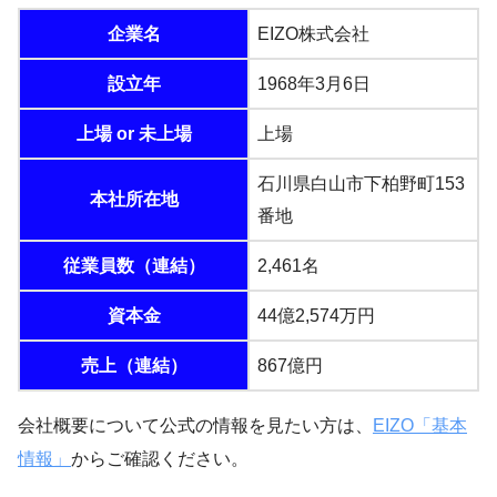
企業名
EIZO株式会社
設立年
1968年3月6日
上場 or 未上場
上場
石川県白山市下柏野町153
本社所在地
番地
従業員数（連結）
2,461名
資本金
44億2,574万円
売上（連結）
867億円
会社概要について公式の情報を見たい方は、
EIZO「基本
情報」
からご確認ください。