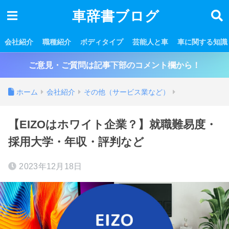
車辞書ブログ
会社紹介
職種紹介
ボディタイプ
芸能人と車
車に関する知識
ご意見・ご質問は記事下部のコメント欄から！
ホーム
会社紹介
その他（サービス業など）
【EIZOはホワイト企業？】就職難易度・
採用大学・年収・評判など
2023年12月18日