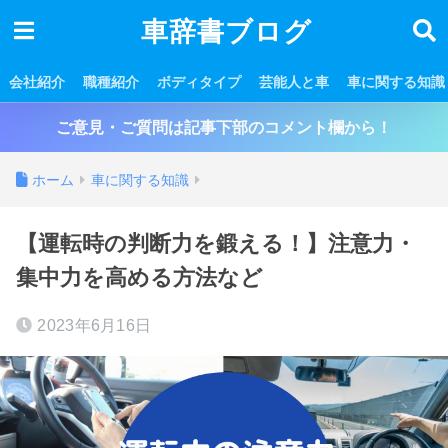
車辞書ブログ
会社紹介
職種紹介
ボディタイプ
芸能人と車
車に関する知識
ご意見・ご質問は記事下部のコメント欄から！
ホーム
車に関する知識
【運転時の判断力を鍛える！】注意力・
集中力を高める方法など
2023年6月16日