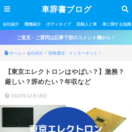
車辞書ブログ
会社紹介
職種紹介
ボディタイプ
芸能人と車
車に関する知識
ご意見・ご質問は記事下部のコメント欄から！
ホーム
会社紹介
情報通信・インターネット
【東京エレクトロンはやばい？】激務？
厳しい？辞めたい？年収など
2023年12月18日