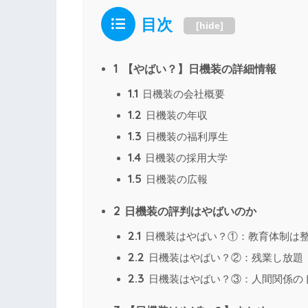
目次
[
hide
]
1
【やばい？】日機装の詳細情報
1.1
日機装の会社概要
1.2
日機装の年収
1.3
日機装の福利厚生
1.4
日機装の採用大学
1.5
日機装の広報
2
日機装の評判はやばいのか
2.1
日機装はやばい？①：教育体制は
2.2
日機装はやばい？②：残業し放題
2.3
日機装はやばい？③：人間関係の