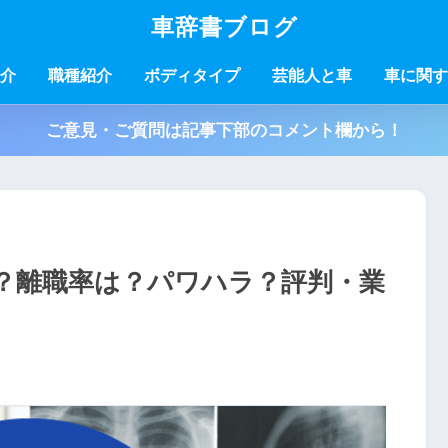
車辞書ブログ
介
職種紹介
ボディタイプ
芸能人と車
車に関す
ご意見・ご質問は記事下部のコメント欄から！
？離職率は？パワハラ？評判・業