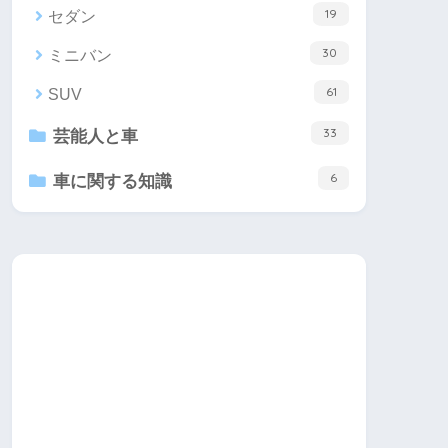
19
セダン
30
ミニバン
61
SUV
33
芸能人と車
6
車に関する知識