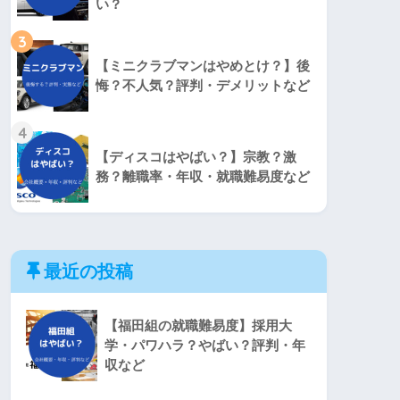
い？
3
【ミニクラブマンはやめとけ？】後
悔？不人気？評判・デメリットなど
4
【ディスコはやばい？】宗教？激
務？離職率・年収・就職難易度など
最近の投稿
【福田組の就職難易度】採用大
学・パワハラ？やばい？評判・年
収など