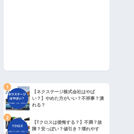
1
【ネクステージ株式会社はやば
い？】やめた方がいい？不祥事？潰
れる？
2
【Tクロスは後悔する？】不満？故
障？安っぽい？値引き？壊れやす