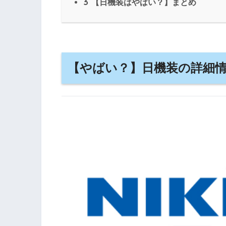
3
【日機装はやばい？】まとめ
【やばい？】日機装の詳細