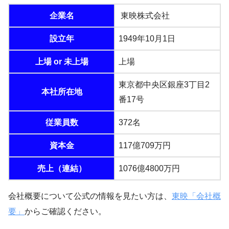
企業名
東映株式会社
設立年
1949年10月1日
上場 or 未上場
上場
東京都中央区銀座3丁目2
本社所在地
番17号
従業員数
372名
資本金
117億709万円
売上（連結）
1076億4800万円
会社概要について公式の情報を見たい方は、
東映「会社概
要」
からご確認ください。