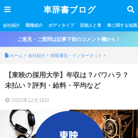
車辞書ブログ
会社紹介
職種紹介
ボディタイプ
芸能人と車
車に関する知識
ご意見・ご質問は記事下部のコメント欄から！
ホーム
会社紹介
情報通信・インターネット
【東映の採用大学】年収は？パワハラ？
未払い？評判・給料・平均など
2023年12月18日