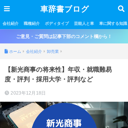
車辞書ブログ
会社紹介
職種紹介
ボディタイプ
芸能人と車
車に関する知識
ご意見・ご質問は記事下部のコメント欄から！
ホーム
会社紹介
卸売業
【新光商事の将来性】年収・就職難易
度・評判・採用大学・評判など
2023年12月18日