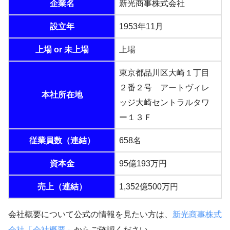
企業名
新光商事株式会社
設立年
1953年11月
上場 or 未上場
上場
東京都品川区大崎１丁目
２番２号 アートヴィレ
本社所在地
ッジ大崎セントラルタワ
ー１３Ｆ
従業員数（連結）
658名
資本金
95億193万円
売上（連結）
1,352億500万円
会社概要について公式の情報を見たい方は、
新光商事株式
会社「会社概要」
からご確認ください。