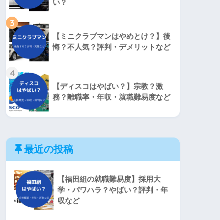
い？
3
【ミニクラブマンはやめとけ？】後
悔？不人気？評判・デメリットなど
4
【ディスコはやばい？】宗教？激
務？離職率・年収・就職難易度など
最近の投稿
【福田組の就職難易度】採用大
学・パワハラ？やばい？評判・年
収など