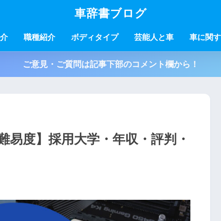
車辞書ブログ
介
職種紹介
ボディタイプ
芸能人と車
車に関す
ご意見・ご質問は記事下部のコメント欄から！
難易度】採用大学・年収・評判・