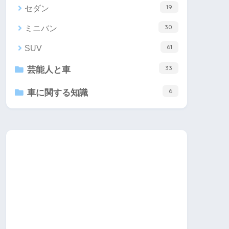
19
セダン
30
ミニバン
61
SUV
33
芸能人と車
6
車に関する知識