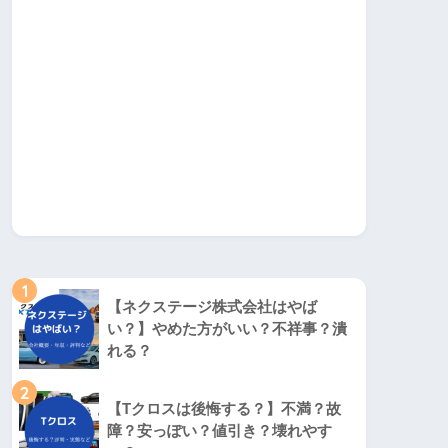
1
【ネクステージ株式会社はやば
い？】やめた方がいい？不祥事？潰
れる？
2
【Tクロスは後悔する？】不満？故
障？安っぽい？値引き？壊れやす