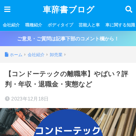
車辞書ブログ
会社紹介
職種紹介
ボディタイプ
芸能人と車
車に関する知識
ご意見・ご質問は記事下部のコメント欄から！
ホーム
会社紹介
卸売業
【コンドーテックの離職率】やばい？評
判・年収・退職金・実態など
2023年12月18日