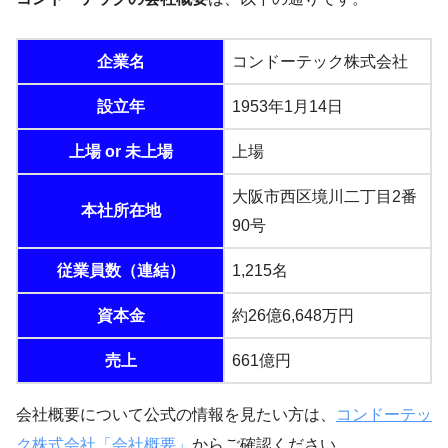
企業名
コンドーテック株式会社
設立年
1953年1月14日
上場 or 未上場
上場
大阪市西区境川二丁目2番
本社所在地
90号
従業員数（連結）
1,215名
資本金
約26億6,648万円
売上
661億円
会社概要について公式の情報を見たい方は、
コンドーテッ
ク株式会社「会社概要」
からご確認ください。