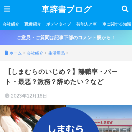
車辞書ブログ
会社紹介
職種紹介
ボディタイプ
芸能人と車
車に関する知識
ご意見・ご質問は記事下部のコメント欄から！
ホーム
会社紹介
生活用品
【しまむらのいじめ？】離職率・パー
ト・最悪？激務？辞めたい？など
2023年12月18日