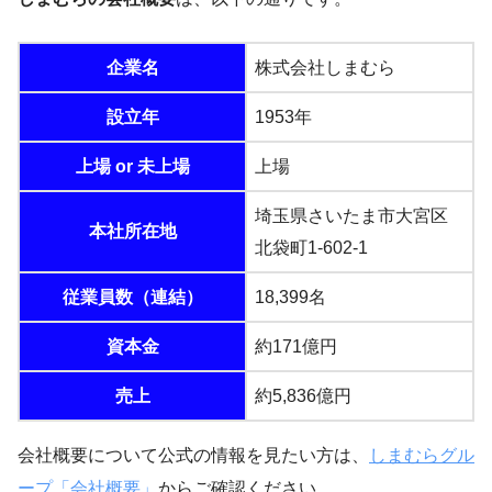
企業名
株式会社しまむら
設立年
1953年
上場 or 未上場
上場
埼玉県さいたま市大宮区
本社所在地
北袋町1-602-1
従業員数（連結）
18,399名
資本金
約171億円
売上
約5,836億円
会社概要について公式の情報を見たい方は、
しまむらグル
ープ「会社概要」
からご確認ください。