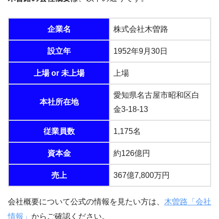
企業名
株式会社木曽路
設立年
1952年9月30日
上場 or 未上場
上場
愛知県名古屋市昭和区白
本社所在地
金3-18-13
従業員数
1,175名
資本金
約126億円
売上
367億7,800万円
会社概要について公式の情報を見たい方は、
木曽路「会社
情報」
からご確認ください。