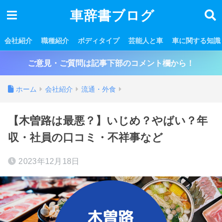
車辞書ブログ
会社紹介
職種紹介
ボディタイプ
芸能人と車
車に関する知識
ご意見・ご質問は記事下部のコメント欄から！
ホーム
会社紹介
流通・外食
【木曽路は最悪？】いじめ？やばい？年
収・社員の口コミ・不祥事など
2023年12月18日