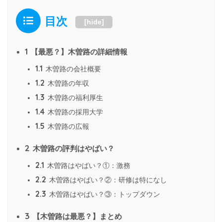
目次
[
hide
]
1
【最悪？】木曽路の詳細情報
1.1
木曽路の会社概要
1.2
木曽路の年収
1.3
木曽路の福利厚生
1.4
木曽路の採用大学
1.5
木曽路の広報
2
木曽路の評判はやばい？
2.1
木曽路はやばい？①：激務
2.2
木曽路はやばい？②：研修は特になし
2.3
木曽路はやばい？③：トップダウン
3
【木曽路は最悪？】まとめ