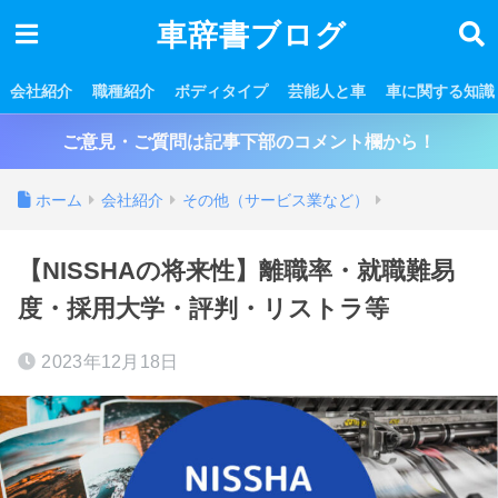
車辞書ブログ
会社紹介
職種紹介
ボディタイプ
芸能人と車
車に関する知識
ご意見・ご質問は記事下部のコメント欄から！
ホーム
会社紹介
その他（サービス業など）
【NISSHAの将来性】離職率・就職難易
度・採用大学・評判・リストラ等
2023年12月18日