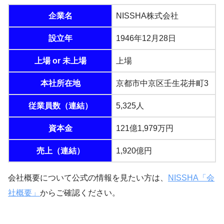
企業名
NISSHA株式会社
設立年
1946年12月28日
上場 or 未上場
上場
本社所在地
京都市中京区壬生花井町3
従業員数（連結）
5,325人
資本金
121億1,979万円
売上（連結）
1,920億円
会社概要について公式の情報を見たい方は、
NISSHA「会
社概要」
からご確認ください。