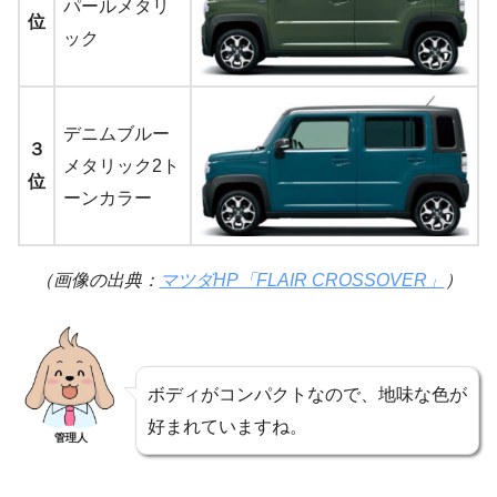
パールメタリ
位
ック
デニムブルー
３
メタリック2ト
位
ーンカラー
（画像の出典：
マツダHP「FLAIR CROSSOVER」
）
ボディがコンパクトなので、地味な色が
好まれていますね。
管理人