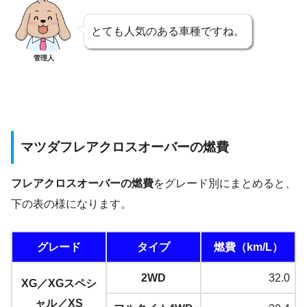
とても人気のある車種ですね。
管理人
マツダフレアクロスオーバーの燃費
フレアクロスオーバーの燃費
をグレード別にまとめると、
下の表の様になります。
グレード
タイプ
燃費（km/L）
2WD
32.0
XG／XGスペシ
ャル／XS