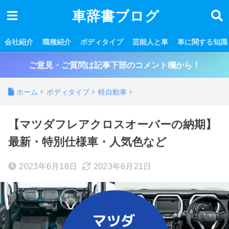
車辞書ブログ
会社紹介
職種紹介
ボディタイプ
芸能人と車
車に関する知識
ご意見・ご質問は記事下部のコメント欄から！
ホーム
ボディタイプ
軽自動車
【マツダフレアクロスオーバーの納期】
最新・特別仕様車・人気色など
2023年6月18日
2023年6月21日