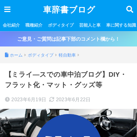
車辞書ブログ
会社紹介
職種紹介
ボディタイプ
芸能人と車
車に関する知識
ご意見・ご質問は記事下部のコメント欄から！
ホーム
ボディタイプ
軽自動車
【ミライ―スでの車中泊ブログ】DIY・
フラット化・マット・グッズ等
2023年6月19日
2023年6月22日