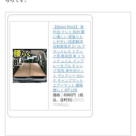
【Bears Rock】 車
中泊 マット 8cm 腰
に優しい 寝返りも
しやすい 段差解消
自動膨張式 2バルブ
マットレス トラッ
ク用 敷布団 車 トラ
ック ふとん インフ
レータブル キャン
プ 防災 車中泊マッ
ト ヴォクシー セレ
ナ キャンプマット
エアーマット 腰痛
腰らく MT-108
価格：6980円（税
込、送料別)
(2022/
7/26時点)