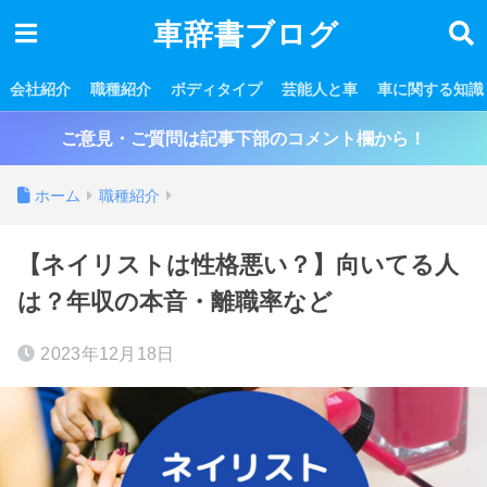
車辞書ブログ
会社紹介
職種紹介
ボディタイプ
芸能人と車
車に関する知識
ご意見・ご質問は記事下部のコメント欄から！
ホーム
職種紹介
【ネイリストは性格悪い？】向いてる人
は？年収の本音・離職率など
2023年12月18日