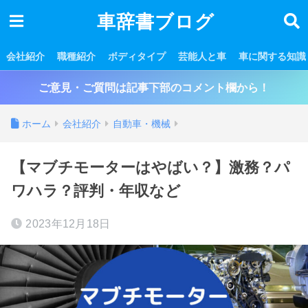
車辞書ブログ
会社紹介
職種紹介
ボディタイプ
芸能人と車
車に関する知識
ご意見・ご質問は記事下部のコメント欄から！
ホーム
会社紹介
自動車・機械
【マブチモーターはやばい？】激務？パ
ワハラ？評判・年収など
2023年12月18日