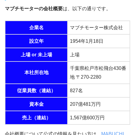
マブチモーターの会社概要
は、以下の通りです。
企業名
マブチモーター株式会社
設立年
1954年1月18日
上場 or 未上場
上場
千葉県松戸市松飛台430番
本社所在地
地 〒270-2280
従業員数（連結）
827名
資本金
207億481万円
売上（連結）
1,567億600万円
会社概要について公式の情報を見たい方は、
MABUCHI