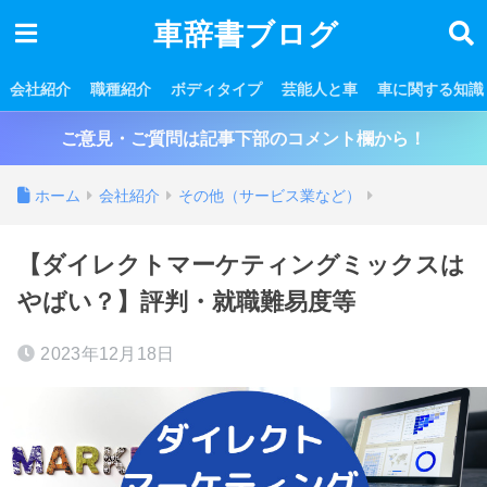
車辞書ブログ
会社紹介
職種紹介
ボディタイプ
芸能人と車
車に関する知識
ご意見・ご質問は記事下部のコメント欄から！
ホーム
会社紹介
その他（サービス業など）
【ダイレクトマーケティングミックスは
やばい？】評判・就職難易度等
2023年12月18日