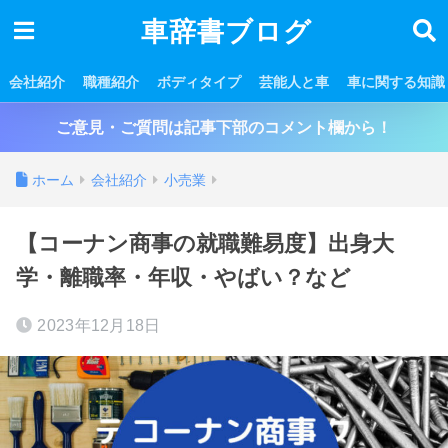
車辞書ブログ
会社紹介
職種紹介
ボディタイプ
芸能人と車
車に関する知識
ご意見・ご質問は記事下部のコメント欄から！
ホーム
会社紹介
小売業
【コーナン商事の就職難易度】出身大
学・離職率・年収・やばい？など
2023年12月18日