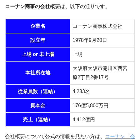
コーナン商事の会社概要
は、以下の通りです。
企業名
コーナン商事株式会社
設立年
1978年9月20日
上場 or 未上場
上場
大阪府大阪市淀川区西宮
本社所在地
原2丁目2番17号
従業員数（連結）
4,283名
資本金
176億5,800万円
売上（連結）
4,412億円
会社概要について公式の情報を見たい方は、
コーナン「会