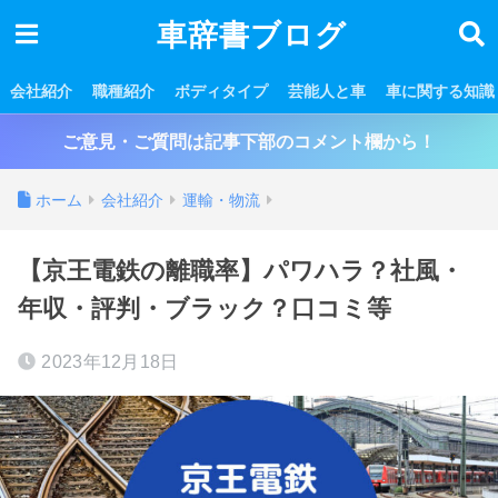
車辞書ブログ
会社紹介
職種紹介
ボディタイプ
芸能人と車
車に関する知識
ご意見・ご質問は記事下部のコメント欄から！
ホーム
会社紹介
運輸・物流
【京王電鉄の離職率】パワハラ？社風・
年収・評判・ブラック？口コミ等
2023年12月18日