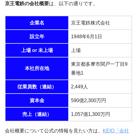
京王電鉄の会社概要
は、以下の通りです。
企業名
京王電鉄株式会社
設立年
1948年6月1日
上場 or 未上場
上場
東京都多摩市関戸一丁目9
本社所在地
番地1
従業員数（連結）
2,449人
資本金
590億2,300万円
売上（連結）
1,057億1,300万円
会社概要について公式の情報を見たい方は、
KEIO「会社