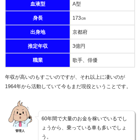
血液型
A型
身長
173㎝
出身地
京都府
推定年収
3億円
職業
歌手、俳優
年収が高いのもすごいのですが、それ以上に凄いのが
1964年から活動していて今もまだ現役ということです。
60年間で大量のお金を稼いでいるでし
ょうから、乗っている車も多いでしょ
管理人
う。