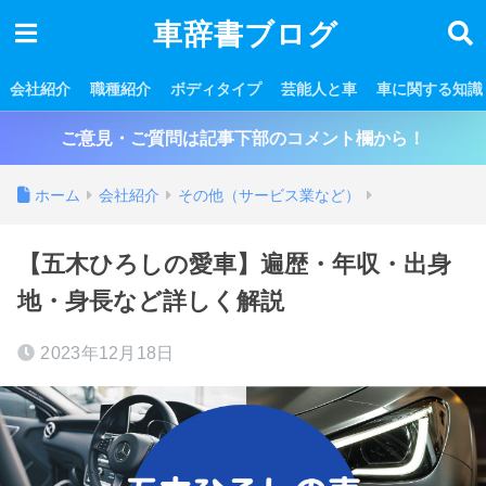
車辞書ブログ
会社紹介
職種紹介
ボディタイプ
芸能人と車
車に関する知識
ご意見・ご質問は記事下部のコメント欄から！
ホーム
会社紹介
その他（サービス業など）
【五木ひろしの愛車】遍歴・年収・出身
地・身長など詳しく解説
2023年12月18日