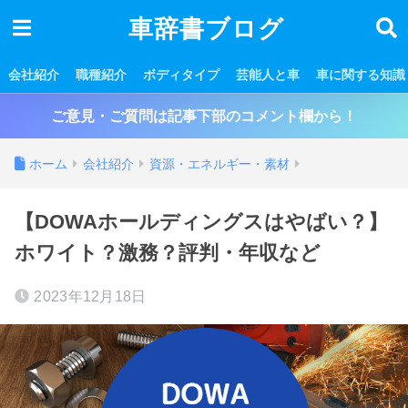
車辞書ブログ
会社紹介
職種紹介
ボディタイプ
芸能人と車
車に関する知識
ご意見・ご質問は記事下部のコメント欄から！
ホーム
会社紹介
資源・エネルギー・素材
【DOWAホールディングスはやばい？】
ホワイト？激務？評判・年収など
2023年12月18日