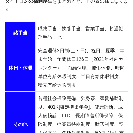
ダイトロンの福利厚生
をまとめると、下の表の様になりま
す。
職務手当、扶養手当、営業手当、超過勤
諸手当
務手当 他
完全週休2日制(土・日)、祝日、夏季、年
末年始 年間休日126日（2021年社内カ
休日・休暇
レンダー） 、有給休暇、慶弔休暇、時間
単位有給休暇制度、半日有給休暇制度、
積立有給休暇制度
各種社会保険完備、独身寮、家賃補助制
度、401K[確定拠出年金]、健康診断、成
人病検診、LTD［長期障害所得保障］保
その他
険制度、従業員持株制度、財形制度、契
約保養所、各種報奨制度、EAP［社員支