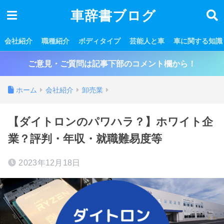
車辞書ブログ
会社紹介
職種紹介
ボディタイプ
芸能人と車
車に関する知識
ご意見・ご質問は記事下部のコメント欄から！
ホーム
会社紹介
卸売業
【ダイトロンのパワハラ？】ホワイト企
業？評判・年収・就職難易度等
2023年12月18日