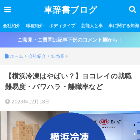
車辞書ブログ
会社紹介
職種紹介
ボディタイプ
芸能人と車
車に関する知識
ご意見・ご質問は記事下部のコメント欄から！
ホーム
会社紹介
卸売業
【横浜冷凍はやばい？】ヨコレイの就職
難易度・パワハラ・離職率など
2023年12月18日