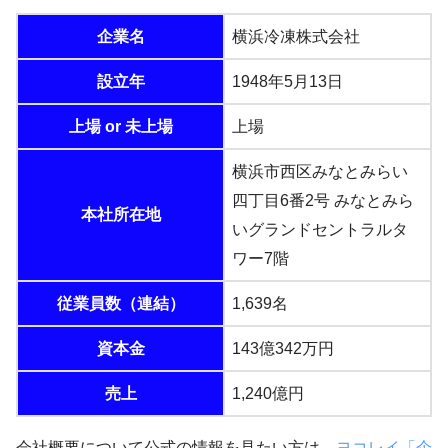
企業名
横浜冷凍株式会社
設立年
1948年5月13日
上場 or 未上場
上場
横浜市西区みなとみらい
四丁目6番2号 みなとみら
本社所在地
いグランドセントラルタ
ワー7階
従業員数（連結）
1,639名
資本金
143億342万円
売上
1,240億円
会社概要について公式の情報を見たい方は、
ヨコレイ「企